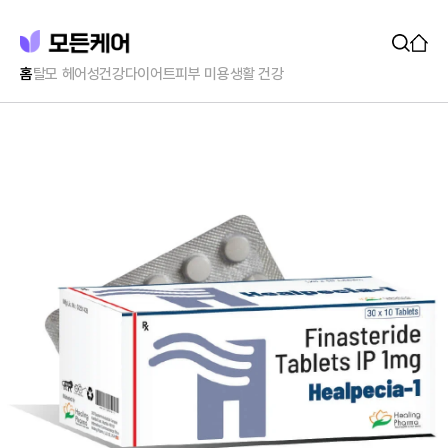
홈
탈모 헤어
성건강
다이어트
피부 미용
생활 건강