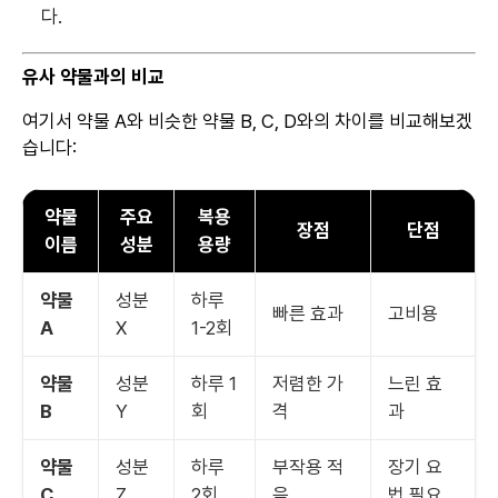
다.
유사 약물과의 비교
여기서 약물 A와 비슷한 약물 B, C, D와의 차이를 비교해보겠
습니다:
약물
주요
복용
장점
단점
이름
성분
용량
약물
성분
하루
빠른 효과
고비용
A
X
1-2회
약물
성분
하루 1
저렴한 가
느린 효
B
Y
회
격
과
약물
성분
하루
부작용 적
장기 요
C
Z
2회
음
법 필요