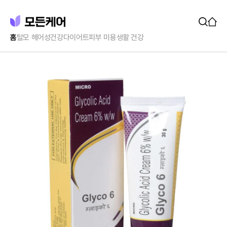
홈
탈모 헤어
성건강
다이어트
피부 미용
생활 건강