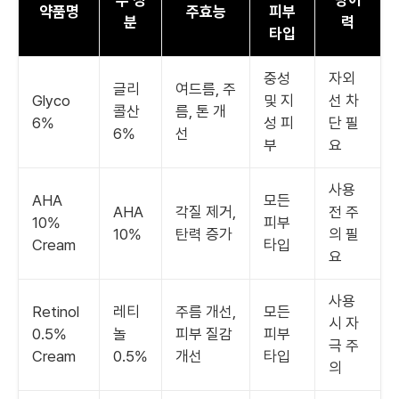
주 성
방어
약품명
주효능
피부
분
력
타입
중성
자외
글리
여드름, 주
Glyco
및 지
선 차
콜산
름, 톤 개
6%
성 피
단 필
6%
선
부
요
사용
AHA
모든
AHA
각질 제거,
전 주
10%
피부
10%
탄력 증가
의 필
Cream
타입
요
사용
Retinol
레티
주름 개선,
모든
시 자
0.5%
놀
피부 질감
피부
극 주
Cream
0.5%
개선
타입
의