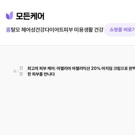
홈
탈모 헤어
성건강
다이어트
피부 미용
생활 건강
쇼핑몰 바로
건
최고의 피부 케어: 아젤리아 아젤라익산 20% 아지덤 크림으로 완
강
한 피부를 만나다