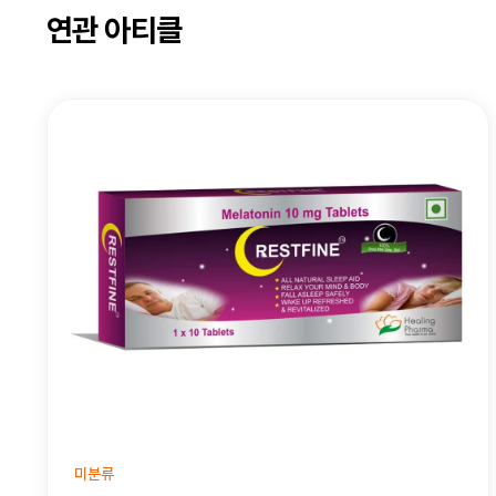
연관 아티클
미분류