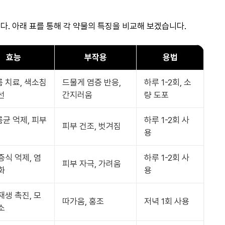
. 아래 표를 통해 각 약물의 특징을 비교해 보겠습니다.
효능
부작용
용법
 치료, 색소침
드물게 염증 반응,
하루 1-2회, 소
선
간지러움
량 도포
균 억제, 피부
하루 1-2회 사
피부 건조, 벗겨짐
용
증식 억제, 염
하루 1-2회 사
피부 자극, 가려움
화
용
재생 촉진, 모
따가움, 홍조
저녁 1회 사용
소