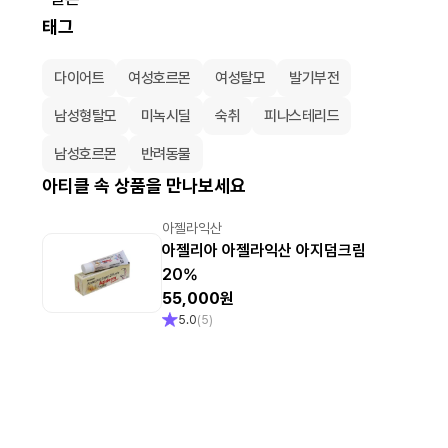
태그
다이어트
여성호르몬
여성탈모
발기부전
남성형탈모
미녹시딜
숙취
피나스테리드
남성호르몬
반려동물
아티클 속 상품을 만나보세요
아젤라익산
아젤리아 아젤라익산 아지덤크림
20%
55,000원
5.0
(
5
)