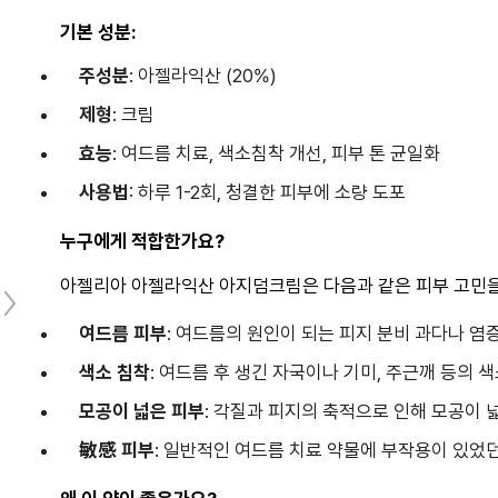
기본 성분:
주성분
: 아젤라익산 (20%)
제형
: 크림
효능
: 여드름 치료, 색소침착 개선, 피부 톤 균일화
사용법
: 하루 1-2회, 청결한 피부에 소량 도포
누구에게 적합한가요?
아젤리아 아젤라익산 아지덤크림은 다음과 같은 피부 고민을
여드름 피부
: 여드름의 원인이 되는 피지 분비 과다나 염
색소 침착
: 여드름 후 생긴 자국이나 기미, 주근깨 등의 
모공이 넓은 피부
: 각질과 피지의 축적으로 인해 모공이 
敏感 피부
: 일반적인 여드름 치료 약물에 부작용이 있었던