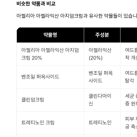
비슷한 약품과 비교
아젤리아 아젤라익산 아지덤크림과 유사한 약물들이 있습니다
약물명
주성분
아젤리아 아젤라익산 아지덤
아젤라익산
여드름
크림 20%
(20%)
착 개
벤조일 퍼옥
여드름
벤조일 퍼옥사이드
사이드
탈각
클린다마이
세균 
클린덤크림
신
증 완
피부 
트레티노인 크림
트레티노인
공 축