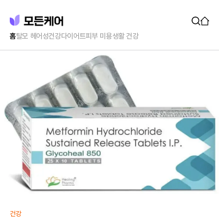
홈
탈모 헤어
성건강
다이어트
피부 미용
생활 건강
건강