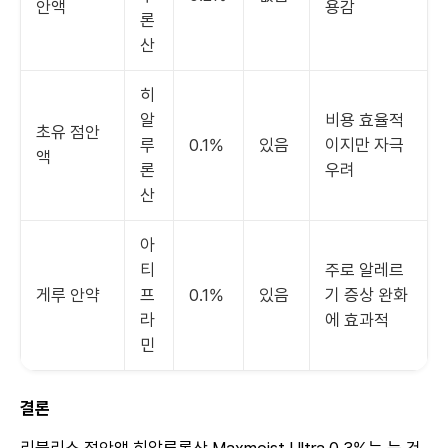
안액
용감
론
산
히
알
비용 효율적
초유 점안
루
0.1%
있음
이지만 자극
액
론
우려
산
아
티
주로 알레르
게루 안약
프
0.1%
있음
기 증상 완화
라
에 효과적
민
결론
리블리스 점안액 히알루론산 Maxmoist Ultra 0.3%는 눈 건