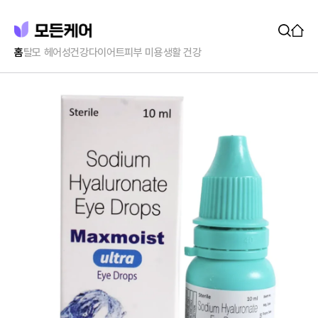
홈
탈모 헤어
성건강
다이어트
피부 미용
생활 건강