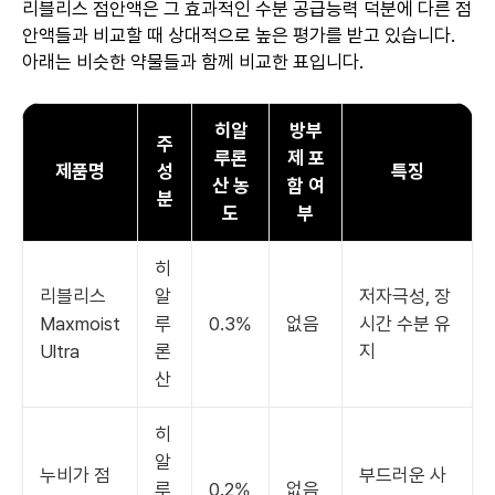
리블리스 점안액은 그 효과적인 수분 공급능력 덕분에 다른 점
안액들과 비교할 때 상대적으로 높은 평가를 받고 있습니다.
아래는 비슷한 약물들과 함께 비교한 표입니다.
히알
방부
주
루론
제 포
제품명
성
특징
산 농
함 여
분
도
부
히
리블리스
알
저자극성, 장
Maxmoist
루
0.3%
없음
시간 수분 유
Ultra
론
지
산
히
알
누비가 점
부드러운 사
루
0.2%
없음