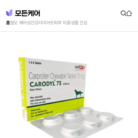
홈
탈모 헤어
성건강
다이어트
피부 미용
생활 건강