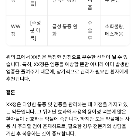
정
면역력 강화
티
부 발진
름]
즘
[주성
수
WW
급성 통증 완
소화불량,
분 이
술
정
화
메스꺼움
름]
후
위의 표에서 XX정은 특정한 장점으로 우수한 선택이 될 수 있
습니다. 특히, XX정은 염증을 예방할 뿐만 아니라 이미 발생한
염증을 줄여주기 때문에, 장기적으로 관리가 필요한 환자에게
추천됩니다.
결론
XX정은 다양한 통증 및 염증을 관리하는 데 이점을 가지고 있
는 약물입니다. 그 뛰어난 효과와 사용의 용이성 덕분에 많은
환자들이 선호하는 약물에 속합니다. 하지만 모든 약물에는 사
용 시 주의할 점이 존재하므로, 필요한 경우 전문가와 상담을
거친 후 복용하는 것이 중요합니다.