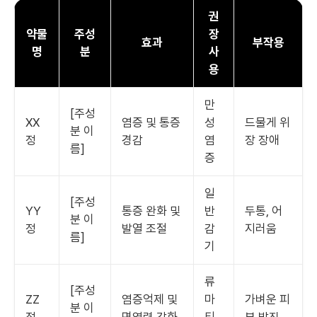
권
약물
주성
장
효과
부작용
명
분
사
용
만
[주성
XX
염증 및 통증
성
드물게 위
분 이
정
경감
염
장 장애
름]
증
일
[주성
YY
통증 완화 및
반
두통, 어
분 이
정
발열 조절
감
지러움
름]
기
류
[주성
ZZ
염증억제 및
마
가벼운 피
분 이