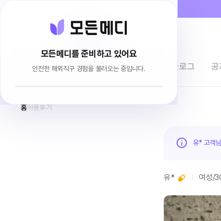
모든메디를 준비하고 있어요
전체상품
이용후기
브랜드소개
블로그
공
안전한 해외직구 경험을 불러오는 중입니다.
홈
이용후기
유* 고객
유*
여성
/
3