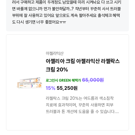
려서 구매하고 제품이 두개정도 남았을때 미리 시켜놔요 다 쓰고 시키
면 바를께 없으니까 먼가 불안하달까..? 작년부터 꾸준히 사서 트러블
부위에 잘 사용하고 있어요 앞으로도 계속 팔아주세요 출석체크 혜택
도 다시 생기면 너무 좋겠어요ㅠㅠ
아젤라익산
아젤리아 크림 아젤라익산 라젤락스
크림 20%
65,000
원
로그인시 GREEN 혜택가
15%
55,250
원
라젤락스 크림 20%는 여드름과 색소침착
치료에 효과적이며, 꾸준히 사용하면 피부
트러블과 톤 개선에 도움을 줄 수 있습니다.
사용 전 피부...