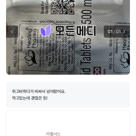
01
/
01
위고비하다가 비싸서 넘아왔어요.
먹고있는데 괜찮은 듯!
리벨서스