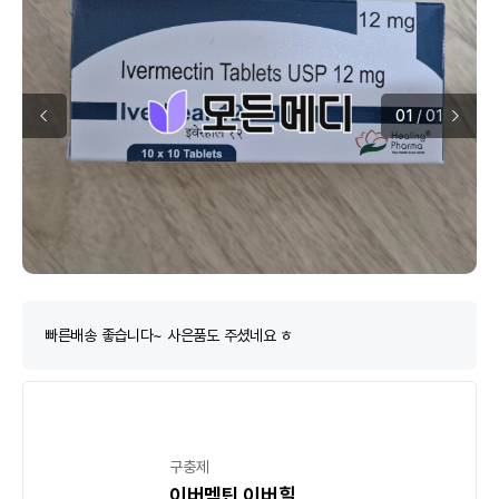
01
/
01
구충제
이버멕틴 이버힐