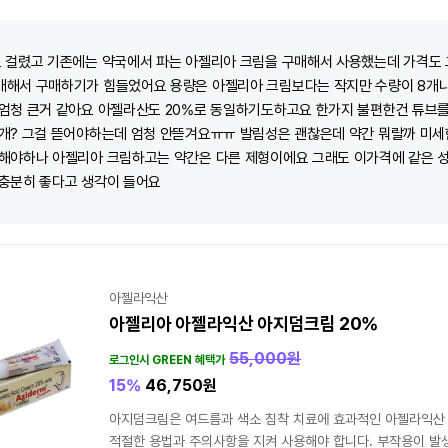
 걸렸고 기존에는 약국에서 파는 아젤리아 크림을 구매해서 사용했는데 가격도
매해서 구매하기가 힘들었어요 용량은 아젤리아 크림보다는 작지만 수량이 8개나
엄청 큰거 같아요 아젤라산도 20%로 동일하기도하고요 한가지 불편한건 튜브를
개? 그걸 뜯어야하는데 엄청 안뜯겨요ㅠㅠ 발림성은 괜찮은데 약간 뭐랄까 미세
 해야하나 아젤리아 크림하고는 약간은 다른 제형이에요 그래도 이가격에 같은 
충분히 좋다고 생각이 들어요
아젤라익산
아젤리아 아젤라익산 아지덤크림 20%
55,000
원
로그인시 GREEN 혜택가
15%
46,750
원
아지덤크림은 여드름과 색소 침착 치료에 효과적인 아젤라익산
적절한 용법과 주의사항을 지켜 사용해야 합니다. 부작용이 발