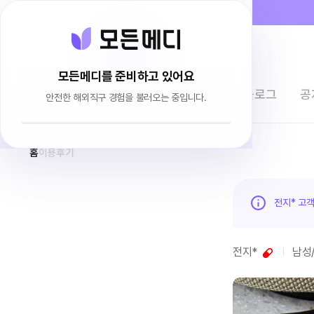
모든메디를 준비하고 있어요
전체상품
이용후기
브랜드소개
블로그
공
안전한 해외직구 경험을 불러오는 중입니다.
홈
이용후기
전지* 고
전지*
남성