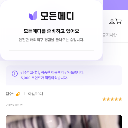
프라이버시 100% 보장 · 4000건 이상 리뷰
모든메디를 준비하고 있어요
전체상품
이용후기
브랜드소개
블로그
공지사항
안전한 해외직구 경험을 불러오는 중입니다.
홈
이용후기
김수* 고객님, 귀중한 이용후기 감사드립니다.
5,000 포인트가
적립되었습니다.
김수*
여성
/
20대
2026.05.21