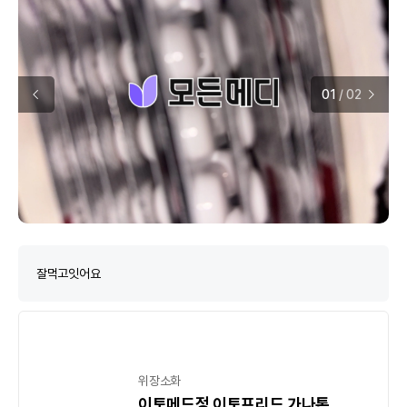
01
/
02
잘먹고잇어요
위장소화
이토메드정 이토프리드 가나톤