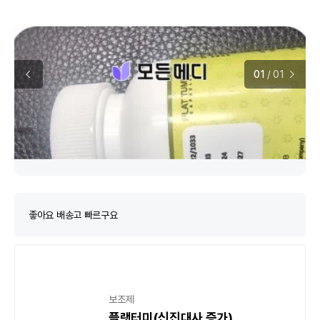
01
/
01
좋아요 배송고 빠르구요
보조제
플랫터미(신진대사 증가)