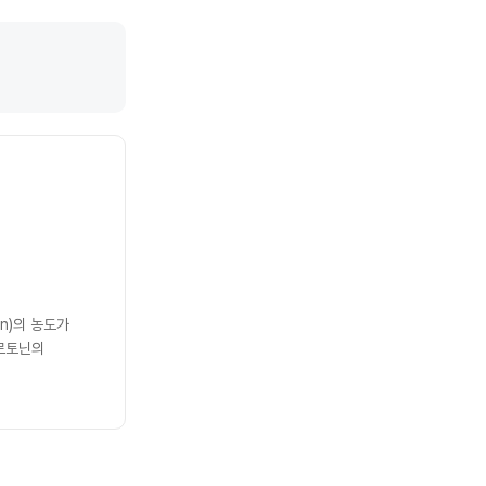
n)의 농도가
세로토닌의