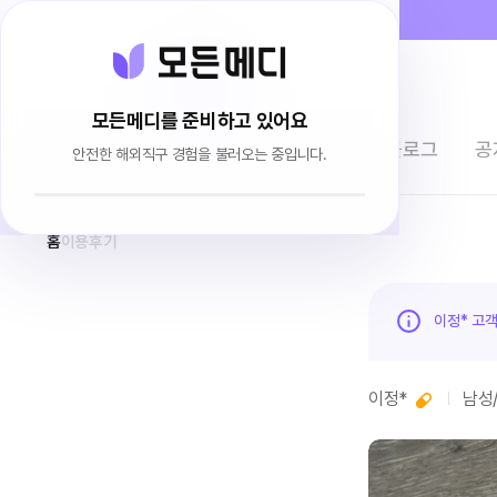
모든메디를 준비하고 있어요
전체상품
이용후기
브랜드소개
블로그
공
안전한 해외직구 경험을 불러오는 중입니다.
홈
이용후기
이정* 고
이정*
남성