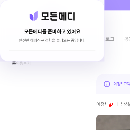
모든메디를 준비하고 있어요
전체상품
이용후기
브랜드소개
블로그
공
안전한 해외직구 경험을 불러오는 중입니다.
홈
이용후기
이정* 고
이정*
남성