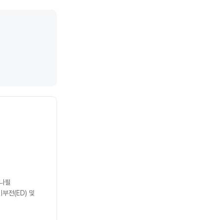
데나필
기부전(ED) 및