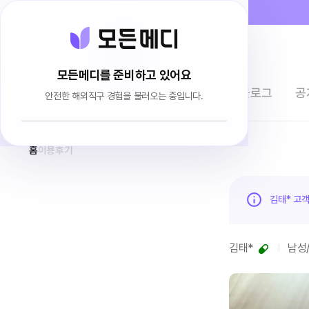
모든메디를 준비하고 있어요
전체상품
이용후기
브랜드소개
블로그
공
안전한 해외직구 경험을 불러오는 중입니다.
홈
이용후기
김태* 고
김태*
남성