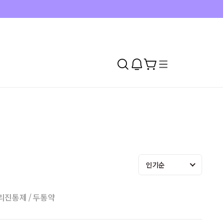
인기순
리
진통제 / 두통약