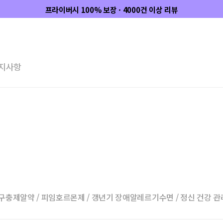
프라이버시 100% 보장 · 4000건 이상 리뷰
지사항
구충제
알약 / 피임
호르몬제 / 갱년기 장애
알레르기
수면 / 정신 건강 관