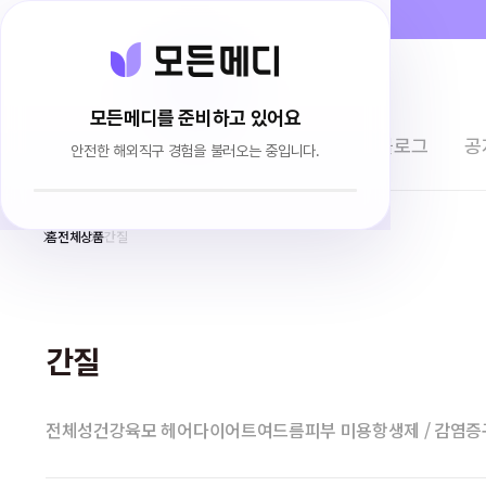
모든메디를 준비하고 있어요
전체상품
이용후기
브랜드소개
블로그
공
안전한 해외직구 경험을 불러오는 중입니다.
홈
전체상품
간질
간질
전체
성건강
육모 헤어
다이어트
여드름
피부 미용
항생제 / 감염증