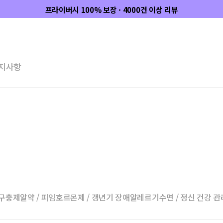
프라이버시 100% 보장 · 4000건 이상 리뷰
지사항
구충제
알약 / 피임
호르몬제 / 갱년기 장애
알레르기
수면 / 정신 건강 관