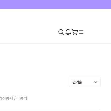
인기순
리
진통제 / 두통약