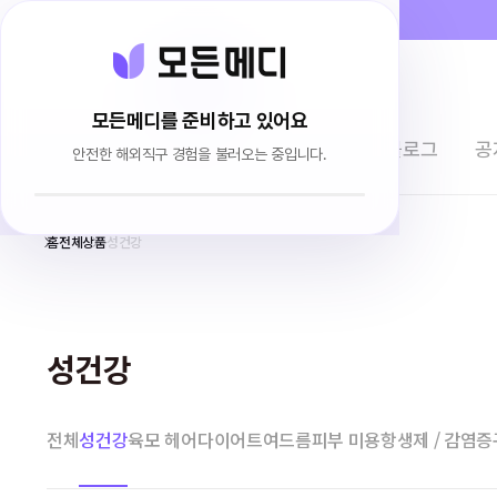
모든메디를 준비하고 있어요
전체상품
이용후기
브랜드소개
블로그
공
안전한 해외직구 경험을 불러오는 중입니다.
홈
전체상품
성건강
성건강
전체
성건강
육모 헤어
다이어트
여드름
피부 미용
항생제 / 감염증